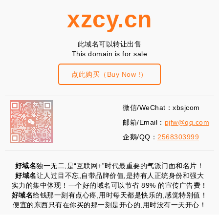
xzcy.cn
此域名可以转让出售
This domain is for sale
点此购买（Buy Now !）
微信/WeChat：xbsjcom
邮箱/Email：
pjfw@qq.com
企鹅/QQ：
2568303999
好域名
独一无二,是“互联网+”时代最重要的气派门面和名片！
好域名
让人过目不忘,自带品牌价值,是持有人正统身份和强大
实力的集中体现！一个好的域名可以节省 89% 的宣传广告费！
好域名
给钱那一刻有点心疼,用时每天都是快乐的,感觉特别值！
便宜的东西只有在你买的那一刻是开心的,用时没有一天开心！